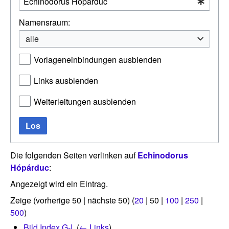
Namensraum:
alle
Vorlageneinbindungen ausblenden
Links ausblenden
Weiterleitungen ausblenden
Los
Die folgenden Seiten verlinken auf
Echinodorus
Hópárduc
:
Angezeigt wird ein Eintrag.
Zeige (
vorherige 50
|
nächste 50
) (
20
|
50
|
100
|
250
|
500
)
Bild Index G-I
‎
(
← Links
)