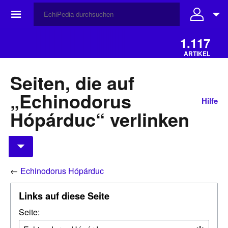
☰
1.117
ARTIKEL
Seiten, die auf
„Echinodorus
Hilfe
Hópárduc“ verlinken
←
Echinodorus Hópárduc
Links auf diese Seite
Seite: