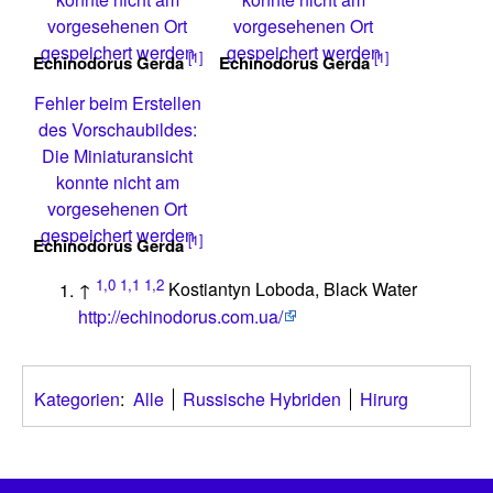
vorgesehenen Ort
vorgesehenen Ort
gespeichert werden
gespeichert werden
[1]
[1]
Echinodorus Gerda
Echinodorus Gerda
Fehler beim Erstellen
des Vorschaubildes:
Die Miniaturansicht
konnte nicht am
vorgesehenen Ort
gespeichert werden
[1]
Echinodorus Gerda
1,0
1,1
1,2
↑
Kostiantyn Loboda, Black Water
http://echinodorus.com.ua/
Kategorien
:
Alle
Russische Hybriden
Hirurg