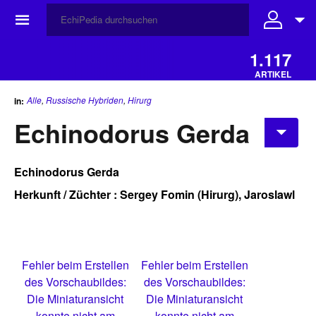
☰
1.117
ARTIKEL
Alle
,
Russische Hybriden
,
Hirurg
in:
Echinodorus Gerda
Echinodorus Gerda
Herkunft / Züchter : Sergey Fomin (Hirurg), Jaroslawl
Fehler beim Erstellen
Fehler beim Erstellen
des Vorschaubildes:
des Vorschaubildes:
Die Miniaturansicht
Die Miniaturansicht
konnte nicht am
konnte nicht am