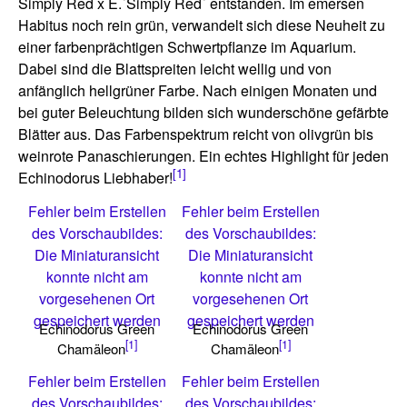
Simply Red x E.´Simply Red´ entstanden. Im emersen
Habitus noch rein grün, verwandelt sich diese Neuheit zu
einer farbenprächtigen Schwertpflanze im Aquarium.
Dabei sind die Blattspreiten leicht wellig und von
anfänglich hellgrüner Farbe. Nach einigen Monaten und
bei guter Beleuchtung bilden sich wunderschöne gefärbte
Blätter aus. Das Farbenspektrum reicht von olivgrün bis
weinrote Panaschierungen. Ein echtes Highlight für jeden
[1]
Echinodorus Liebhaber!
Fehler beim Erstellen
Fehler beim Erstellen
des Vorschaubildes:
des Vorschaubildes:
Die Miniaturansicht
Die Miniaturansicht
konnte nicht am
konnte nicht am
vorgesehenen Ort
vorgesehenen Ort
gespeichert werden
gespeichert werden
Echinodorus Green
Echinodorus Green
[1]
[1]
Chamäleon
Chamäleon
Fehler beim Erstellen
Fehler beim Erstellen
des Vorschaubildes:
des Vorschaubildes: