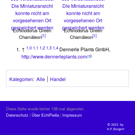
Die Miniaturansicht
Die Miniaturansicht
konnte nicht am
konnte nicht am
vorgesehenen Ort
vorgesehenen Ort
gespeichert werden
gespeichert werden
Echinodorus Green
Echinodorus Green
[1]
[1]
Chamäleon
Chamäleon
1,0
1,1
1,2
1,3
1,4
↑
Dennerle Plants GmbH,
http://www.dennerleplants.com/
Kategorien
:
Alle
Handel
Diese Seite wurde bisher 138-mal abgerufen.
Datenschutz
Über EchiPedia
Impressum