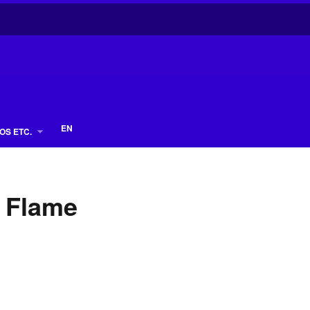
EN
OS ETC.
 Flame