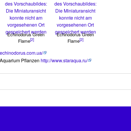
des Vorschaubildes:
des Vorschaubildes:
Die Miniaturansicht
Die Miniaturansicht
konnte nicht am
konnte nicht am
vorgesehenen Ort
vorgesehenen Ort
gespeichert werden
gespeichert werden
Echinodorus Green
Echinodorus Green
[2]
[2]
Flame
Flame
//echinodorus.com.ua/
 Aquarium Pflanzen
http://www.staraqua.ru/