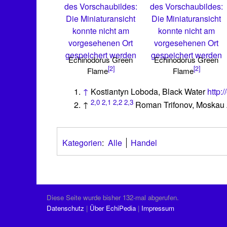
des Vorschaubildes:
des Vorschaubildes:
Die Miniaturansicht
Die Miniaturansicht
konnte nicht am
konnte nicht am
vorgesehenen Ort
vorgesehenen Ort
gespeichert werden
gespeichert werden
Echinodorus Green
Echinodorus Green
[2]
[2]
Flame
Flame
↑
Kostiantyn Loboda, Black Water
http:
2,0
2,1
2,2
2,3
↑
Roman Trifonov, Moskau
Kategorien
:
Alle
Handel
Diese Seite wurde bisher 132-mal abgerufen.
Datenschutz
Über EchiPedia
Impressum