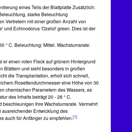
ierung eines Teils der Blattplatte Zusätzlich:
Beleuchtung, starke Beleuchtung
en Vertretern mit einer großen Anzahl von
' und Echinodorus 'Ozelot' green. Dies ist der
 30 ° C. Beleuchtung: Mittel. Wachstumsrate:
 er einen roten Fleck auf grünem Hintergrund
n Blättern und sieht besonders in großen
t die Transplantation, erholt sich schnell,
 gleichem Rosettendurchmesser eine Höhe von 30
 den chemischen Parametern des Wassers, es
r des Inhalts beträgt 20 - 28 ° C.
d beschleunigen ihre Wachstumsrate. Vermehrt
ei ausreichender Entwicklung des
[1]
es auch für Anfänger zu empfehlen.