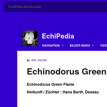
EchiPedia
NAVIGATION
BILDER INDEX
VIDE
Alle
,
Handel
in:
Echinodorus Green
Echinodorus Green Flame
Herkunft / Züchter : Hans Barth, Dessau