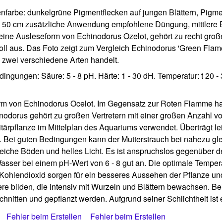
enfarbe: dunkelgrüne Pigmentflecken auf jungen Blättern, Pigment
ab 50 cm zusätzliche Anwendung empfohlene Düngung, mittlere 
eine Ausleseform von Echinodorus Ozelot, gehört zu recht groß
oll aus. Das Foto zeigt zum Vergleich Echinodorus 'Green Flame
 zwei verschiedene Arten handelt.
ingungen: Säure: 5 - 8 pH. Härte: 1 - 30 dH. Temperatur: t 20 -
rm von Echinodorus Ocelot. Im Gegensatz zur Roten Flamme hat
nodorus gehört zu großen Vertretern mit einer großen Anzahl vo
ärpflanze im Mittelplan des Aquariums verwendet. Überträgt leich
den. Bei guten Bedingungen kann der Mutterstrauch bei nahezu
reiche Böden und helles Licht. Es ist anspruchslos gegenüber
sser bei einem pH-Wert von 6 - 8 gut an. Die optimale Temperatu
Kohlendioxid sorgen für ein besseres Aussehen der Pflanze un
iere bilden, die intensiv mit Wurzeln und Blättern bewachsen. B
nitten und gepflanzt werden. Aufgrund seiner Schlichtheit ist 
Fehler beim Erstellen
Fehler beim Erstellen