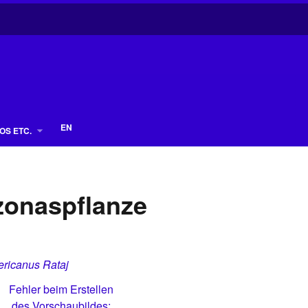
EN
OS ETC.
zonaspflanze
ricanus Rataj
Fehler beim Erstellen
des Vorschaubildes: