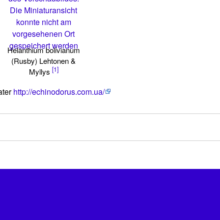
Die Miniaturansicht
konnte nicht am
vorgesehenen Ort
gespeichert werden
Helanthium bolivianum
(Rusby) Lehtonen &
[1]
Myllys
ater
http://echinodorus.com.ua/