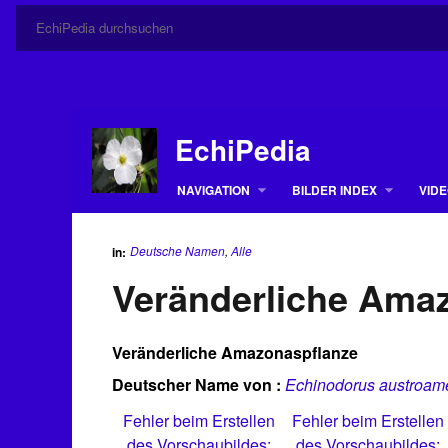
EchiPedia
NAVIGATION
BILDER INDEX
VIDE
Deutsche Namen
,
Alle
in:
Veränderliche Ama
Veränderliche Amazonaspflanze
Deutscher Name von :
Echinodorus austroame
Fehler beim Erstellen
Fehler beim Erstellen
des Vorschaubildes:
des Vorschaubildes: