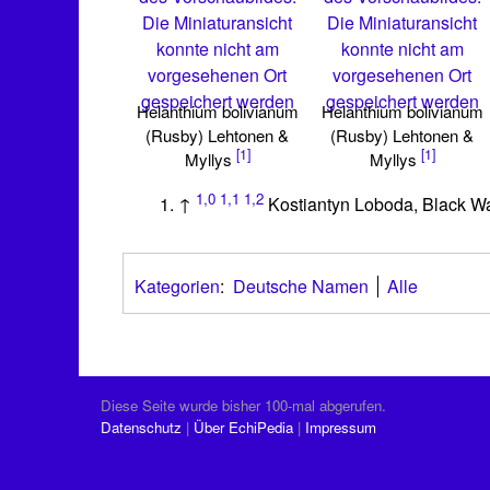
Die Miniaturansicht
Die Miniaturansicht
konnte nicht am
konnte nicht am
vorgesehenen Ort
vorgesehenen Ort
gespeichert werden
gespeichert werden
Helanthium bolivianum
Helanthium bolivianum
(Rusby) Lehtonen &
(Rusby) Lehtonen &
[1]
[1]
Myllys
Myllys
1,0
1,1
1,2
↑
Kostiantyn Loboda, Black W
Kategorien
:
Deutsche Namen
Alle
Diese Seite wurde bisher 100-mal abgerufen.
Datenschutz
Über EchiPedia
Impressum