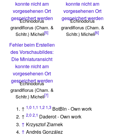
konnte nicht am
konnte nicht am
vorgesehenen Ort
vorgesehenen Ort
gespeichert werden
gespeichert werden
Echinodorus
Echinodorus
grandiflorus (Cham. &
grandiflorus (Cham. &
[5]
[6]
Schltr.) Micheli
Schltr.) Micheli
Fehler beim Erstellen
des Vorschaubildes:
Die Miniaturansicht
konnte nicht am
vorgesehenen Ort
gespeichert werden
Echinodorus
grandiflorus (Cham. &
[7]
Schltr.) Micheli
1,0
1,1
1,2
1,3
↑
BotBln - Own work
2,0
2,1
↑
Daderot - Own work
↑
Krzysztof Ziarnek
↑
Andrés González