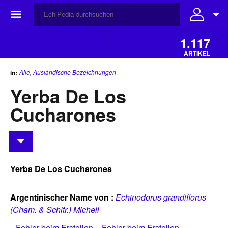
☰
1.117
ARTIKEL
Alle
,
Ausländische Bezeichnungen
in:
Yerba De Los
Cucharones
Yerba De Los Cucharones
Argentinischer Name von :
Echinodorus grandiflorus
(Cham. & Schltr.) Micheli
Fehler beim Erstellen
Fehler beim Erstellen