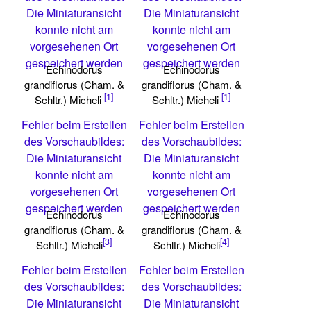
Die Miniaturansicht
Die Miniaturansicht
konnte nicht am
konnte nicht am
vorgesehenen Ort
vorgesehenen Ort
gespeichert werden
gespeichert werden
Echinodorus
Echinodorus
grandiflorus (Cham. &
grandiflorus (Cham. &
[1]
[1]
Schltr.) Micheli
Schltr.) Micheli
Fehler beim Erstellen
Fehler beim Erstellen
des Vorschaubildes:
des Vorschaubildes:
Die Miniaturansicht
Die Miniaturansicht
konnte nicht am
konnte nicht am
vorgesehenen Ort
vorgesehenen Ort
gespeichert werden
gespeichert werden
Echinodorus
Echinodorus
grandiflorus (Cham. &
grandiflorus (Cham. &
[3]
[4]
Schltr.) Micheli
Schltr.) Micheli
Fehler beim Erstellen
Fehler beim Erstellen
des Vorschaubildes:
des Vorschaubildes:
Die Miniaturansicht
Die Miniaturansicht