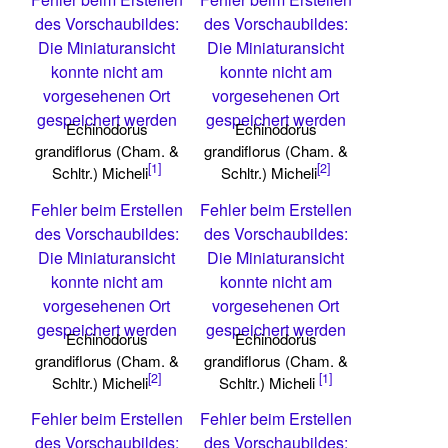
des Vorschaubildes:
des Vorschaubildes:
Die Miniaturansicht
Die Miniaturansicht
konnte nicht am
konnte nicht am
vorgesehenen Ort
vorgesehenen Ort
gespeichert werden
gespeichert werden
Echinodorus
Echinodorus
grandiflorus (Cham. &
grandiflorus (Cham. &
[1]
[2]
Schltr.) Micheli
Schltr.) Micheli
Fehler beim Erstellen
Fehler beim Erstellen
des Vorschaubildes:
des Vorschaubildes:
Die Miniaturansicht
Die Miniaturansicht
konnte nicht am
konnte nicht am
vorgesehenen Ort
vorgesehenen Ort
gespeichert werden
gespeichert werden
Echinodorus
Echinodorus
grandiflorus (Cham. &
grandiflorus (Cham. &
[2]
[1]
Schltr.) Micheli
Schltr.) Micheli
Fehler beim Erstellen
Fehler beim Erstellen
des Vorschaubildes:
des Vorschaubildes: