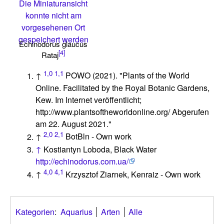
Die Miniaturansicht
konnte nicht am
vorgesehenen Ort
gespeichert werden
Echinodorus glaucus
[4]
Rataj
1,0
1,1
↑
POWO (2021). "Plants of the World
Online. Facilitated by the Royal Botanic Gardens,
Kew. Im Internet veröffentlicht;
http://www.plantsoftheworldonline.org/ Abgerufen
am 22. August 2021."
2,0
2,1
↑
BotBln - Own work
↑
Kostiantyn Loboda, Black Water
http://echinodorus.com.ua/
4,0
4,1
↑
Krzysztof Ziarnek, Kenraiz - Own work
Kategorien
:
Aquarius
Arten
Alle