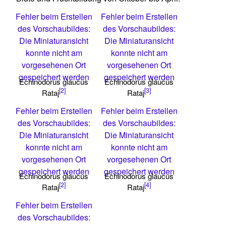
Fehler beim Erstellen
Fehler beim Erstellen
des Vorschaubildes:
des Vorschaubildes:
Die Miniaturansicht
Die Miniaturansicht
konnte nicht am
konnte nicht am
vorgesehenen Ort
vorgesehenen Ort
gespeichert werden
gespeichert werden
Echinodorus glaucus
Echinodorus glaucus
[2]
[3]
Rataj
Rataj
Fehler beim Erstellen
Fehler beim Erstellen
des Vorschaubildes:
des Vorschaubildes:
Die Miniaturansicht
Die Miniaturansicht
konnte nicht am
konnte nicht am
vorgesehenen Ort
vorgesehenen Ort
gespeichert werden
gespeichert werden
Echinodorus glaucus
Echinodorus glaucus
[2]
[4]
Rataj
Rataj
Fehler beim Erstellen
des Vorschaubildes: