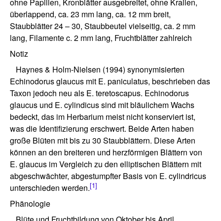
ohne Papillen, Kronblätter ausgebreitet, ohne Krallen,
überlappend, ca. 23 mm lang, ca. 12 mm breit,
Staubblätter 24 – 30, Staubbeutel vielseitig, ca. 2 mm
lang, Filamente c. 2 mm lang, Fruchtblätter zahlreich
Notiz
Haynes & Holm-Nielsen (1994) synonymisierten
Echinodorus glaucus mit E. paniculatus, beschrieben das
Taxon jedoch neu als E. teretoscapus. Echinodorus
glaucus und E. cylindicus sind mit bläulichem Wachs
bedeckt, das im Herbarium meist nicht konserviert ist,
was die Identifizierung erschwert. Beide Arten haben
große Blüten mit bis zu 30 Staubblättern. Diese Arten
können an den breiteren und herzförmigen Blättern von
E. glaucus im Vergleich zu den elliptischen Blättern mit
abgeschwächter, abgestumpfter Basis von E. cylindricus
[1]
unterschieden werden.
Phänologie
Blüte und Fruchtbildung von Oktober bis April.