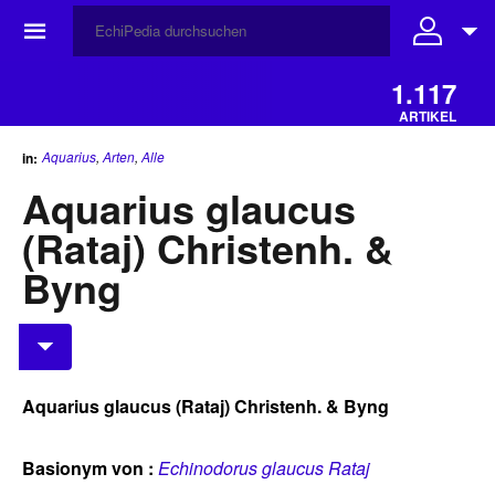
☰
1.117
ARTIKEL
Aquarius
,
Arten
,
Alle
in:
Aquarius glaucus
(Rataj) Christenh. &
Byng
Aquarius glaucus (Rataj) Christenh. & Byng
Basionym von :
Echinodorus glaucus Rataj