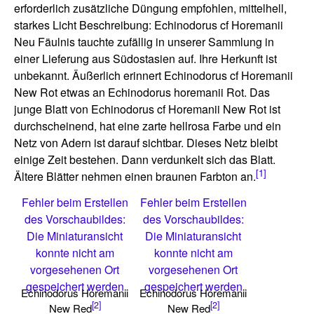
erforderlich zusätzliche Düngung empfohlen, mittelhell,
starkes Licht Beschreibung: Echinodorus cf Horemanii
Neu Fäulnis tauchte zufällig in unserer Sammlung in
einer Lieferung aus Südostasien auf. Ihre Herkunft ist
unbekannt. Äußerlich erinnert Echinodorus cf Horemanii
New Rot etwas an Echinodorus horemanii Rot. Das
junge Blatt von Echinodorus cf Horemanii New Rot ist
durchscheinend, hat eine zarte hellrosa Farbe und ein
Netz von Adern ist darauf sichtbar. Dieses Netz bleibt
einige Zeit bestehen. Dann verdunkelt sich das Blatt.
[1]
Ältere Blätter nehmen einen braunen Farbton an.
Fehler beim Erstellen
Fehler beim Erstellen
des Vorschaubildes:
des Vorschaubildes:
Die Miniaturansicht
Die Miniaturansicht
konnte nicht am
konnte nicht am
vorgesehenen Ort
vorgesehenen Ort
gespeichert werden
gespeichert werden
Echinodorus Horemanii
Echinodorus Horemanii
[2]
[2]
New Red
New Red