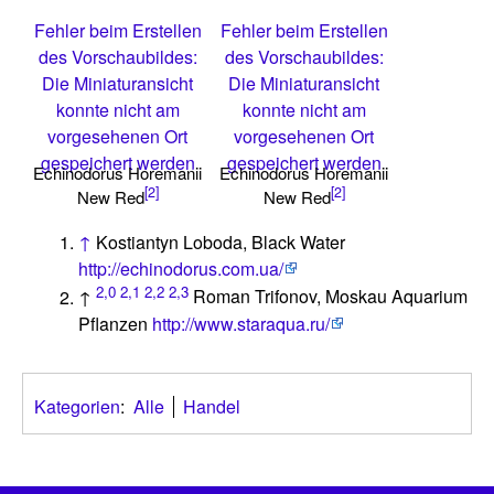
Fehler beim Erstellen
Fehler beim Erstellen
des Vorschaubildes:
des Vorschaubildes:
Die Miniaturansicht
Die Miniaturansicht
konnte nicht am
konnte nicht am
vorgesehenen Ort
vorgesehenen Ort
gespeichert werden
gespeichert werden
Echinodorus Horemanii
Echinodorus Horemanii
[2]
[2]
New Red
New Red
↑
Kostiantyn Loboda, Black Water
http://echinodorus.com.ua/
2,0
2,1
2,2
2,3
↑
Roman Trifonov, Moskau Aquarium
Pflanzen
http://www.staraqua.ru/
Kategorien
:
Alle
Handel