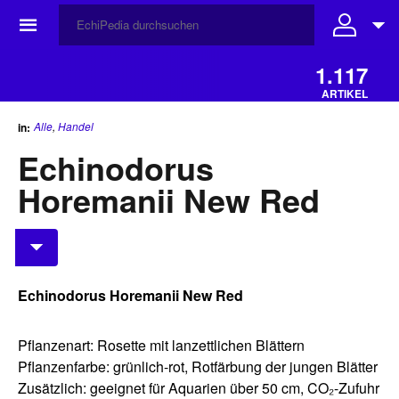
☰
1.117
ARTIKEL
Alle
,
Handel
in:
Echinodorus
Horemanii New Red
Echinodorus Horemanii New Red
Pflanzenart: Rosette mit lanzettlichen Blättern
Pflanzenfarbe: grünlich-rot, Rotfärbung der jungen Blätter
Zusätzlich: geeignet für Aquarien über 50 cm, CO₂-Zufuhr