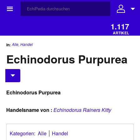
☰
1.117
ARTIKEL
Alle
,
Handel
in:
Echinodorus Purpurea
Echinodorus Purpurea
Handelsname von :
Echinodorus Rainers Kitty
Kategorien
:
Alle
Handel