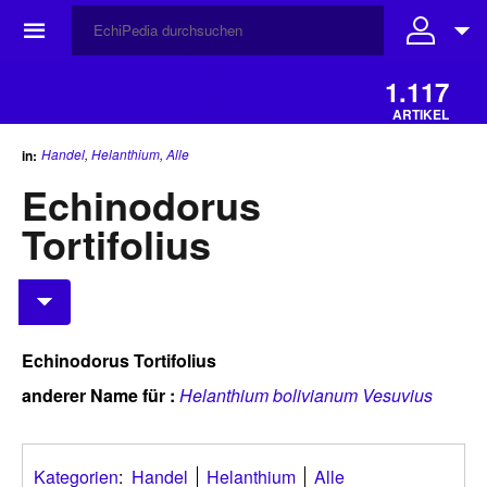
☰
1.117
ARTIKEL
Handel
,
Helanthium
,
Alle
in:
Echinodorus
Tortifolius
Echinodorus Tortifolius
anderer Name für :
Helanthium bolivianum Vesuvius
Kategorien
:
Handel
Helanthium
Alle