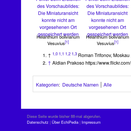
des Vorschaubildes:
des Vorschaubildes:
Die Miniaturansicht
Die Miniaturansicht
konnte nicht am
konnte nicht am
vorgesehenen Ort
vorgesehenen Ort
gespeichert werden
gespeichert werden
Helanthium bolivianum
Helanthium bolivianum
[1]
[1]
Vesuvius
Vesuvius
1,0
1,1
1,2
1,3
↑
Roman Trifonov, Moskau
↑
Aldian Prakoso https://www.flickr.com
Kategorien
:
Deutsche Namen
Alle
Diese Seite wurde bisher 88-mal abgerufen.
Datenschutz
Über EchiPedia
Impressum