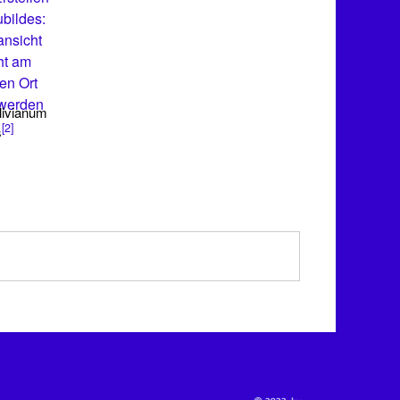
bildes:
ansicht
ht am
en Ort
 werden
livianum
[2]
s