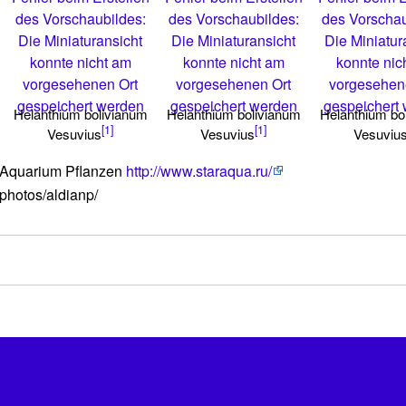
des Vorschaubildes:
des Vorschaubildes:
des Vorschau
Die Miniaturansicht
Die Miniaturansicht
Die Miniatur
konnte nicht am
konnte nicht am
konnte nic
vorgesehenen Ort
vorgesehenen Ort
vorgesehen
gespeichert werden
gespeichert werden
gespeichert
Helanthium bolivianum
Helanthium bolivianum
Helanthium bo
[1]
[1]
Vesuvius
Vesuvius
Vesuviu
 Aquarium Pflanzen
http://www.staraqua.ru/
/photos/aldianp/