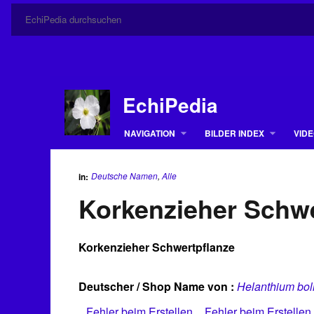
EchiPedia
NAVIGATION
BILDER INDEX
VIDE
Deutsche Namen
,
Alle
in:
Korkenzieher Schwe
Korkenzieher Schwertpflanze
Deutscher / Shop Name von :
Helanthium bol
Fehler beim Erstellen
Fehler beim Erstellen