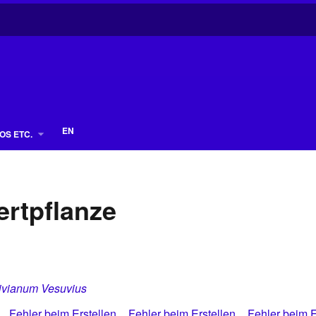
EN
OS ETC.
rtpflanze
ivianum Vesuvius
Fehler beim Erstellen
Fehler beim Erstellen
Fehler beim E