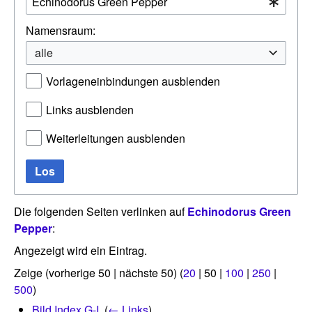
Namensraum:
alle
Vorlageneinbindungen ausblenden
Links ausblenden
Weiterleitungen ausblenden
Los
Die folgenden Seiten verlinken auf
Echinodorus Green
Pepper
:
Angezeigt wird ein Eintrag.
Zeige (
vorherige 50
|
nächste 50
) (
20
|
50
|
100
|
250
|
500
)
Bild Index G-I
‎
(
← Links
)