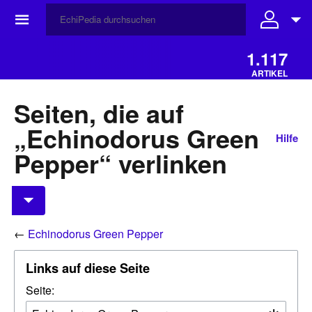
☰
1.117
ARTIKEL
Seiten, die auf
„Echinodorus Green
Hilfe
Pepper“ verlinken
←
Echinodorus Green Pepper
Links auf diese Seite
Seite: