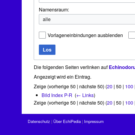
Namensraum:
alle
Vorlageneinbindungen ausblenden
Los
Die folgenden Seiten verlinken auf
Echinodoru
Angezeigt wird ein Eintrag.
Zeige (
vorherige 50
|
nächste 50
) (
20
|
50
|
100
Bild Index P-R
‎
(
← Links
)
Zeige (
vorherige 50
|
nächste 50
) (
20
|
50
|
100
Datenschutz
Über EchiPedia
Impressum