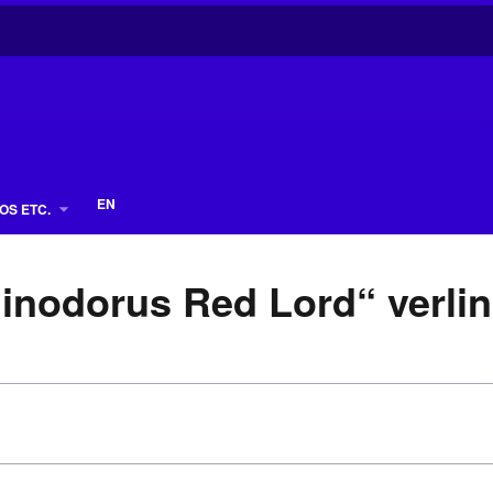
EN
OS ETC.
hinodorus Red Lord“ verli