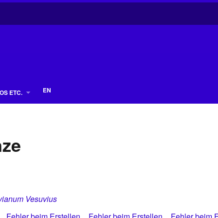
EN
OS ETC.
nze
ivianum Vesuvius
Fehler beim Erstellen
Fehler beim Erstellen
Fehler beim E