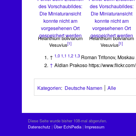
des Vorschaubildes:
des Vorschaubildes:
Die Miniaturansicht
Die Miniaturansicht
konnte nicht am
konnte nicht am
vorgesehenen Ort
vorgesehenen Ort
gespeichert werden
gespeichert werden
Helanthium bolivianum
Helanthium bolivianum
[1]
[1]
Vesuvius
Vesuvius
1,0
1,1
1,2
1,3
↑
Roman Trifonov, Moskau
↑
Aldian Prakoso https://www.flickr.com
Kategorien
:
Deutsche Namen
Alle
Diese Seite wurde bisher 108-mal abgerufen.
Datenschutz
Über EchiPedia
Impressum