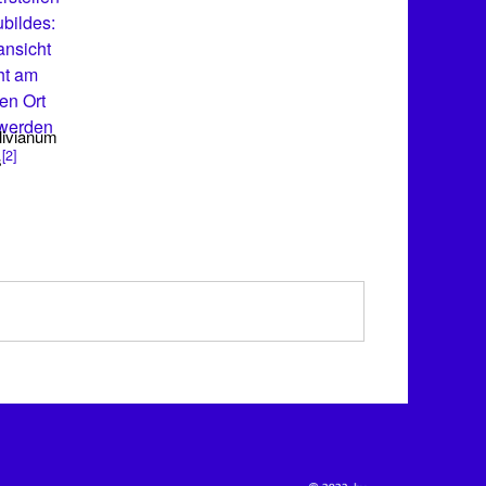
bildes:
ansicht
ht am
en Ort
 werden
livianum
[2]
s