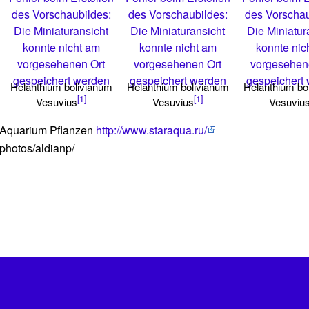
des Vorschaubildes:
des Vorschaubildes:
des Vorschau
Die Miniaturansicht
Die Miniaturansicht
Die Miniatur
konnte nicht am
konnte nicht am
konnte nic
vorgesehenen Ort
vorgesehenen Ort
vorgesehen
gespeichert werden
gespeichert werden
gespeichert
Helanthium bolivianum
Helanthium bolivianum
Helanthium bo
[1]
[1]
Vesuvius
Vesuvius
Vesuviu
 Aquarium Pflanzen
http://www.staraqua.ru/
/photos/aldianp/