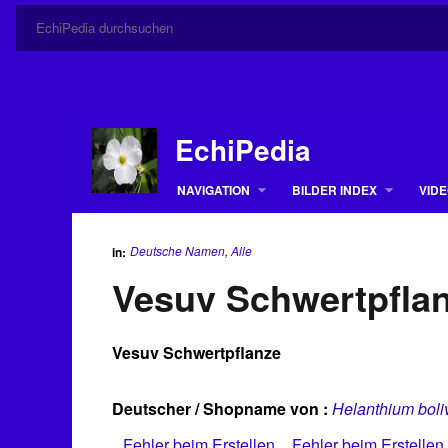
EchiPedia
NAVIGATION
BILDER INDEX
VIDE
Deutsche Namen
,
Alle
in:
Vesuv Schwertpfla
Vesuv Schwertpflanze
Deutscher / Shopname von :
Helanthium bol
Fehler beim Erstellen
Fehler beim Erstellen